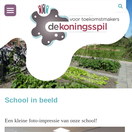
Toggle
navigation
School in beeld
Een kleine foto-impressie van onze school!